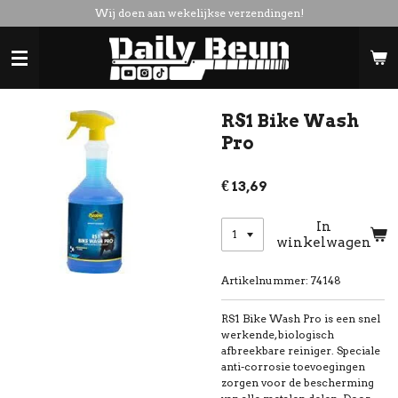
Wij doen aan wekelijkse verzendingen!
Ga
direct
naar
de
hoofdinhoud
RS1 Bike Wash
Pro
€ 13,69
In
winkelwagen
Artikelnummer:
74148
RS1 Bike Wash Pro is een snel
werkende, biologisch
afbreekbare reiniger. Speciale
anti-corrosie toevoegingen
zorgen voor de bescherming