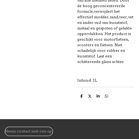
van alle metalen delen. Door
de hoog geconcentreerde
formule, verwijdert het
effectief modder, zand, teer, vet
en ander vuil van kunststof,
metaal en gespoten of gelakte
oppervlakken. Het product is
geschikt voor motorfietsen,
scooters en fietsen. Niet
schadelijk voor rubber en
kunststof. Laat een
schitterende glans achter.
Inhoud: 1L
D
D
S
D
e
e
h
e
l
e
a
l
e
l
r
e
n
e
n
Neem contact met ons op!