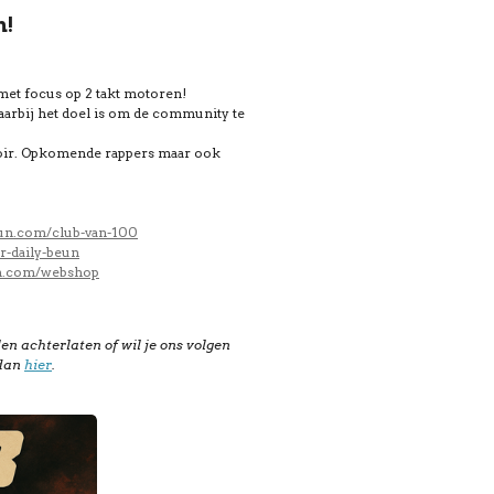
n!
met focus op 2 takt motoren!
arbij het doel is om de community te
toir. Opkomende rappers maar ook
eun.com/club-van-100
r-daily-beun
un.com/webshop
en achterlaten of wil je ons volgen
 dan
hier
.