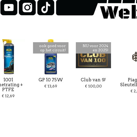
ook goed voor
NU voor 2024
op het circuit!
en 2025!
1001
GP 10 75W
Club van 💯
Piag
netrating +
Sleute
€ 13,69
€ 100,00
PTFE
€ 2
€ 12,69