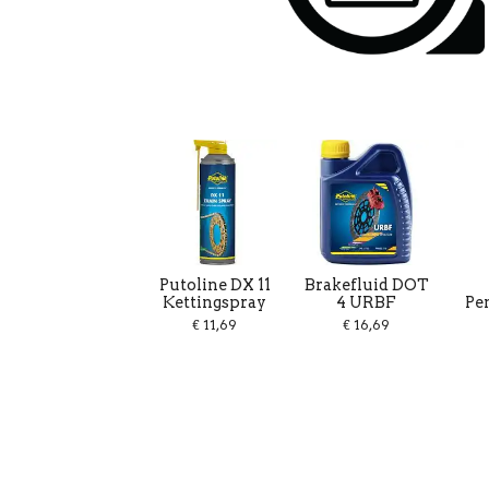
Putoline DX 11
Brakefluid DOT
Kettingspray
4 URBF
Pe
€ 11,69
€ 16,69