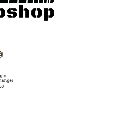
gio
lhanger
,50