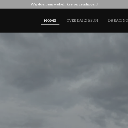
Wij doen aan wekelijkse verzendingen!
HOME
OVER DAILY BEUN
DB RACIN