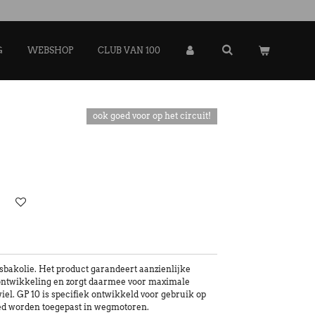
G
WEBSHOP
CLUB VAN 100
ook goed voor op het circuit!
sbakolie. Het product garandeert aanzienlijke
ontwikkeling en zorgt daarmee voor maximale
el. GP 10 is specifiek ontwikkeld voor gebruik op
oed worden toegepast in wegmotoren.