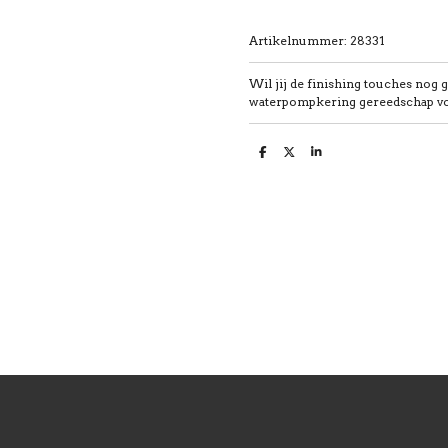
Artikelnummer:
28331
Wil jij de finishing touches nog
waterpompkering gereedschap vo
D
D
S
e
e
h
l
e
a
e
l
r
n
e