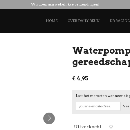
Wij doen aan wekelijkse verzendingen!
HOME
OVER DAILY BEUN
DB RACIN
Waterpomp
gereedscha
€ 4,95
Laat het me weten wanneer dit 
Ver
Uitverkocht