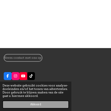
Neem contact met ons op!
F
I
Y
T
a
n
o
i
c
s
u
k
Deze website gebruikt cookies voor analyse-
Privacybeleid & auteursrechten
e
t
T
T
doeleinden en/of het tonen van advertenties.
b
a
u
o
Door gebruik te blijven maken van de site
o
g
b
k
gaat u hiermee akkoord.
Powered by BeunBot
o
r
e
k
a
©2023 Daily Beun
Akkoord
m